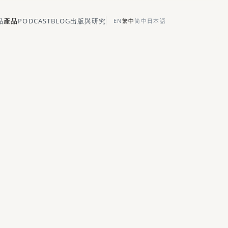
品
產品
PODCAST
BLOG
出版與研究
EN
繁中
简中
日本語